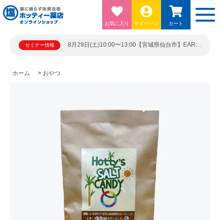
お気に入り
マイページ
カート
8月29日(土)10:00〜13:00【宮城県仙台市】EARTH BLUE 仙台勾当台ビル5階シード21 宮城県仙台市青葉区上杉１丁目６－１０
セミナー情報
ホーム
>
おやつ