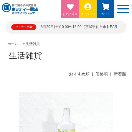
お気に入り
マイページ
カート
8月29日(土)10:00〜13:00【宮城県仙台市】EARTH BLUE 仙台勾当台ビル5階シード21 宮城県仙台市青葉区上杉１丁目６－１０
セミナー情報
ホーム
>
生活雑貨
生活雑貨
おすすめ順 |
価格順
|
新着順