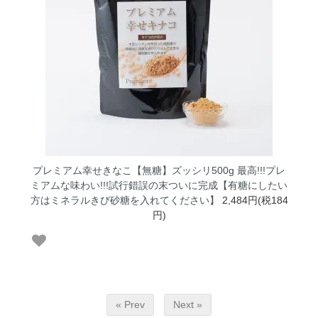
プレミアム幸せきなこ【無糖】ズッシリ500g 最高!!!プレ
ミアムな味わい!!!試行錯誤の末ついに完成【有糖にしたい
方はミネラルきび砂糖を入れてください】
2,484円(税184
円)
« Prev
Next »