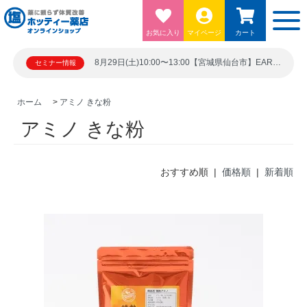
お気に入り
マイページ
カート
8月29日(土)10:00〜13:00【宮城県仙台市】EARTH BLUE 仙台勾当台ビル5階シード21 宮城県仙台市青葉区上杉１丁目６－１０
セミナー情報
ホーム
>
アミノ きな粉
アミノ きな粉
おすすめ順 |
価格順
|
新着順