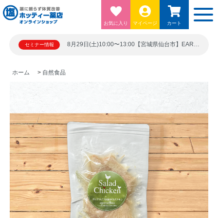
お気に入り
マイページ
カート
8月29日(土)10:00〜13:00【宮城県仙台市】EARTH BLUE 仙台勾当台ビル5階シード21 宮城県仙台市青葉区上杉１丁目６－１０
セミナー情報
ホーム
>
自然食品