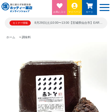
お気に入り
マイページ
カート
8月29日(土)10:00〜13:00【宮城県仙台市】EARTH BLUE 仙台勾当台ビル5階シード21 宮城県仙台市青葉区上杉１丁目６－１０
セミナー情報
ホーム
>
調味料