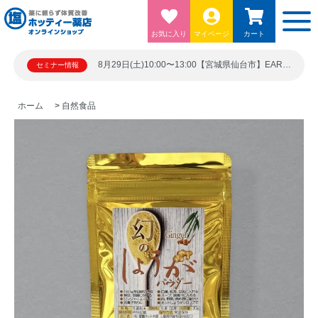
お気に入り
マイページ
カート
8月29日(土)10:00〜13:00【宮城県仙台市】EARTH BLUE 仙台勾当台ビル5階シード21 宮城県仙台市青葉区上杉１丁目６－１０
セミナー情報
ホーム
>
自然食品