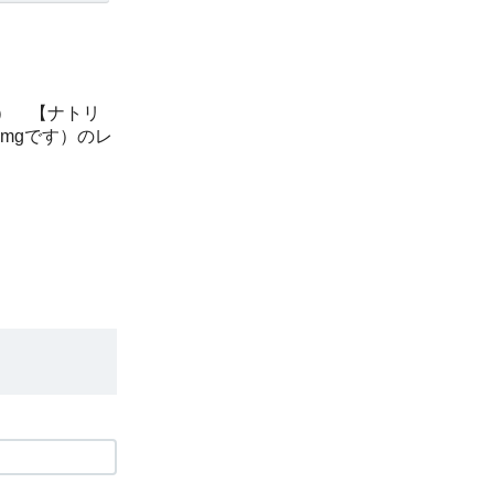
） 【ナトリ
7mgです）のレ